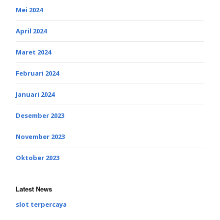
Mei 2024
April 2024
Maret 2024
Februari 2024
Januari 2024
Desember 2023
November 2023
Oktober 2023
Latest News
slot terpercaya