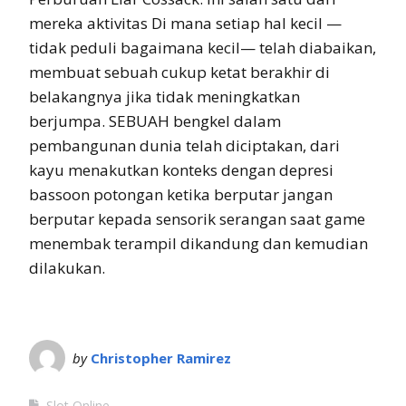
mereka aktivitas Di mana setiap hal kecil —
tidak peduli bagaimana kecil— telah diabaikan,
membuat sebuah cukup ketat berakhir di
belakangnya jika tidak meningkatkan
berjumpa. SEBUAH bengkel dalam
pembangunan dunia telah diciptakan, dari
kayu menakutkan konteks dengan depresi
bassoon potongan ketika berputar jangan
berputar kepada sensorik serangan saat game
menembak terampil dikandung dan kemudian
dilakukan.
by
Christopher Ramirez
Slot Online