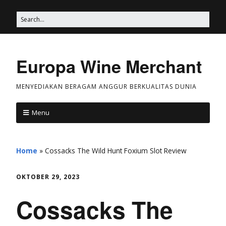
Europa Wine Merchant
MENYEDIAKAN BERAGAM ANGGUR BERKUALITAS DUNIA
Menu
Home
»
Cossacks The Wild Hunt Foxium Slot Review
OKTOBER 29, 2023
Cossacks The