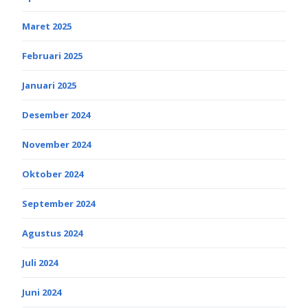
Maret 2025
Februari 2025
Januari 2025
Desember 2024
November 2024
Oktober 2024
September 2024
Agustus 2024
Juli 2024
Juni 2024