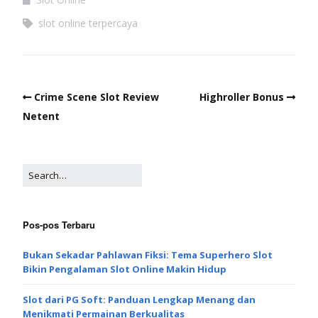
slot online terpercaya
Crime Scene Slot Review
Highroller Bonus
Netent
Pos-pos Terbaru
Bukan Sekadar Pahlawan Fiksi: Tema Superhero Slot
Bikin Pengalaman Slot Online Makin Hidup
Slot dari PG Soft: Panduan Lengkap Menang dan
Menikmati Permainan Berkualitas