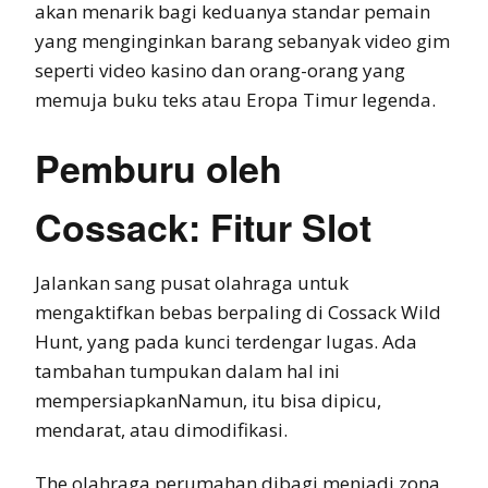
akan menarik bagi keduanya standar pemain
yang menginginkan barang sebanyak video gim
seperti video kasino dan orang-orang yang
memuja buku teks atau Eropa Timur legenda.
Pemburu oleh
Cossack: Fitur Slot
Jalankan sang pusat olahraga untuk
mengaktifkan bebas berpaling di Cossack Wild
Hunt, yang pada kunci terdengar lugas. Ada
tambahan tumpukan dalam hal ini
mempersiapkanNamun, itu bisa dipicu,
mendarat, atau dimodifikasi.
The olahraga perumahan dibagi menjadi zona,