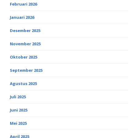
Februari 2026
Januari 2026
Desember 2025
November 2025
Oktober 2025
September 2025
Agustus 2025
Juli 2025
Juni 2025
Mei 2025
April 2025