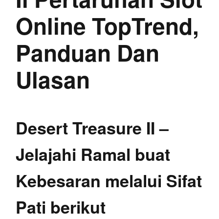
Online TopTrend,
Panduan Dan
Ulasan
Desert Treasure II –
Jelajahi Ramal buat
Kebesaran melalui Sifat
Pati berikut