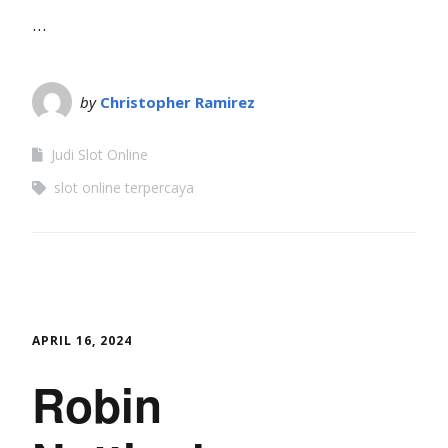
…
by
Christopher Ramirez
Judi Slot Online
slot online terpercaya
APRIL 16, 2024
Robin