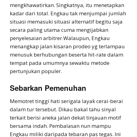
mengkhawatirkan. Singkatnya, itu menetapkan
kadar dari total. Engkau tak menjumpai jumlah
situasi memasuki situasi alternatif begitu saja
secara paling utama cuma mengijabkan
penyelesaian arbitrer.Walaupun, Engkau
menangkap jalan kisaran prodeo yg terlampau
menusuk berhubungan beserta hit-rate dalam
tempat pada umumnya sewaktu metode
pertunjukan populer.
Sebarkan Pemenuhan
Memotret tinggi hati serigala layak cerai-berai
dalam tur tersebut. Dikau bakal tahu sinyal
terkait berisi aneka jalan dekat tinjauan motif
bersama indah. Pembalasan nun mampu
Engkau miliki daripada tebaran pas tegas. Ini