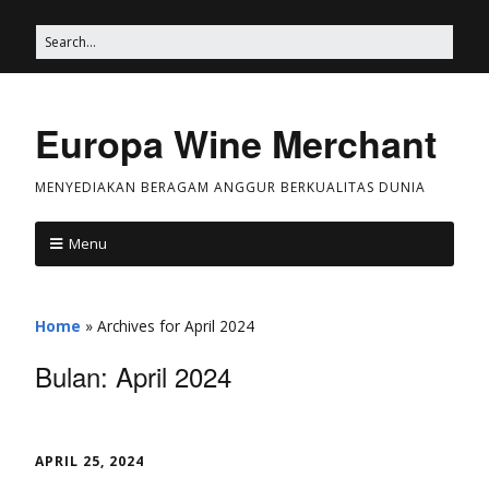
Europa Wine Merchant
MENYEDIAKAN BERAGAM ANGGUR BERKUALITAS DUNIA
Menu
Home
»
Archives for April 2024
Bulan:
April 2024
APRIL 25, 2024