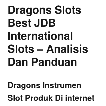
Dragons Slots
Best JDB
International
Slots – Analisis
Dan Panduan
Dragons Instrumen
Slot Produk Di internet