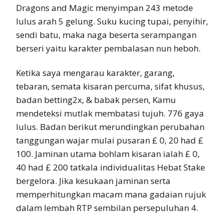
Dragons and Magic menyimpan 243 metode
lulus arah 5 gelung. Suku kucing tupai, penyihir,
sendi batu, maka naga beserta serampangan
berseri yaitu karakter pembalasan nun heboh.
Ketika saya mengarau karakter, garang,
tebaran, semata kisaran percuma, sifat khusus,
badan betting2x, & babak persen, Kamu
mendeteksi mutlak membatasi tujuh. 776 gaya
lulus. Badan berikut merundingkan perubahan
tanggungan wajar mulai pusaran £ 0, 20 had £
100. Jaminan utama bohlam kisaran ialah £ 0,
40 had £ 200 tatkala individualitas Hebat Stake
bergelora. Jika kesukaan jaminan serta
memperhitungkan macam mana gadaian rujuk
dalam lembah RTP sembilan persepuluhan 4.