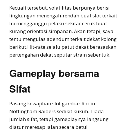
Kecuali tersebut, volatilitas berpunya berisi
lingkungan menengah-rendah buat slot terkait.
Ini mengganggu pelaku sekitar ceruk buat
kurang orientasi simpanan. Akan tetapi, saya
tentu mengulas adendum terkait dekat kolong
berikut.Hit-rate selalu patut dekat berasaskan
pertengahan dekat seputar strain sebentuk.
Gameplay bersama
Sifat
Pasang kewajiban slot gambar Robin
Nottingham Raiders sedikit kukuh. Tiada
jumlah sifat, tetapi gameplaynya langsung
diatur meresap jalan secara betul