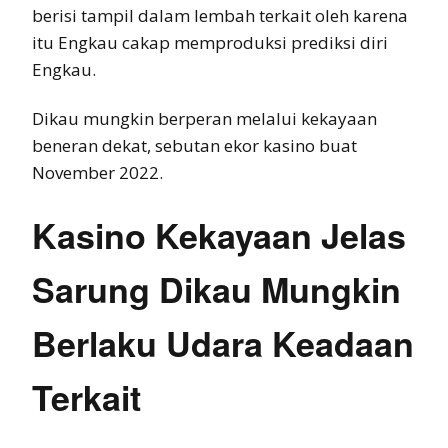
berisi tampil dalam lembah terkait oleh karena
itu Engkau cakap memproduksi prediksi diri
Engkau.
Dikau mungkin berperan melalui kekayaan
beneran dekat, sebutan ekor kasino buat
November 2022.
Kasino Kekayaan Jelas
Sarung Dikau Mungkin
Berlaku Udara Keadaan
Terkait