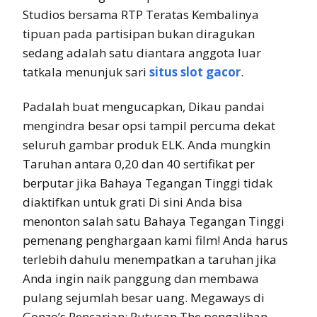
Studios bersama RTP Teratas Kembalinya
tipuan pada partisipan bukan diragukan
sedang adalah satu diantara anggota luar
tatkala menunjuk sari
situs slot gacor
.
Padalah buat mengucapkan, Dikau pandai
mengindra besar opsi tampil percuma dekat
seluruh gambar produk ELK. Anda mungkin
Taruhan antara 0,20 dan 40 sertifikat per
berputar jika Bahaya Tegangan Tinggi tidak
diaktifkan untuk grati Di sini Anda bisa
menonton salah satu Bahaya Tegangan Tinggi
pemenang penghargaan kami film! Anda harus
terlebih dahulu menempatkan a taruhan jika
Anda ingin naik panggung dan membawa
pulang sejumlah besar uang. Megaways di
Gonzo’s Pencarian: Putusan The pengalihan