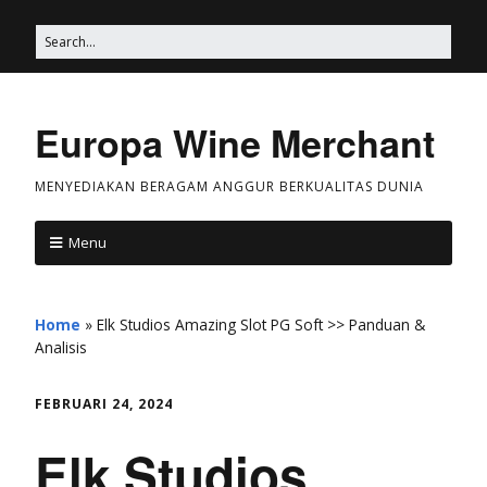
Europa Wine Merchant
MENYEDIAKAN BERAGAM ANGGUR BERKUALITAS DUNIA
Menu
Home
»
Elk Studios Amazing Slot PG Soft >> Panduan &
Analisis
FEBRUARI 24, 2024
Elk Studios