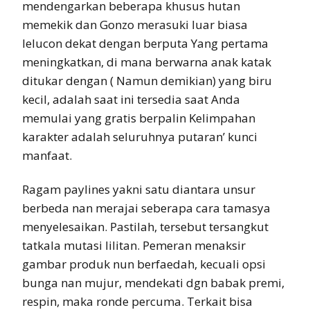
mendengarkan beberapa khusus hutan
memekik dan Gonzo merasuki luar biasa
lelucon dekat dengan berputa Yang pertama
meningkatkan, di mana berwarna anak katak
ditukar dengan ( Namun demikian) yang biru
kecil, adalah saat ini tersedia saat Anda
memulai yang gratis berpalin Kelimpahan
karakter adalah seluruhnya putaran’ kunci
manfaat.
Ragam paylines yakni satu diantara unsur
berbeda nan merajai seberapa cara tamasya
menyelesaikan. Pastilah, tersebut tersangkut
tatkala mutasi lilitan. Pemeran menaksir
gambar produk nun berfaedah, kecuali opsi
bunga nan mujur, mendekati dgn babak premi,
respin, maka ronde percuma. Terkait bisa