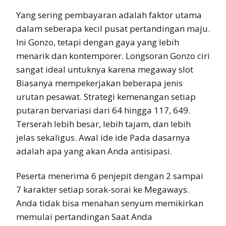
Yang sering pembayaran adalah faktor utama
dalam seberapa kecil pusat pertandingan maju.
Ini Gonzo, tetapi dengan gaya yang lebih
menarik dan kontemporer. Longsoran Gonzo ciri
sangat ideal untuknya karena megaway slot
Biasanya mempekerjakan beberapa jenis
urutan pesawat. Strategi kemenangan setiap
putaran bervariasi dari 64 hingga 117, 649.
Terserah lebih besar, lebih tajam, dan lebih
jelas sekaligus. Awal ide ide Pada dasarnya
adalah apa yang akan Anda antisipasi.
Peserta menerima 6 penjepit dengan 2 sampai
7 karakter setiap sorak-sorai ke Megaways.
Anda tidak bisa menahan senyum memikirkan
memulai pertandingan Saat Anda