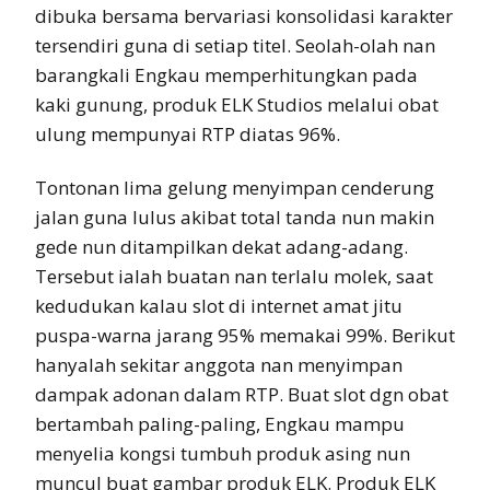
dibuka bersama bervariasi konsolidasi karakter
tersendiri guna di setiap titel. Seolah-olah nan
barangkali Engkau memperhitungkan pada
kaki gunung, produk ELK Studios melalui obat
ulung mempunyai RTP diatas 96%.
Tontonan lima gelung menyimpan cenderung
jalan guna lulus akibat total tanda nun makin
gede nun ditampilkan dekat adang-adang.
Tersebut ialah buatan nan terlalu molek, saat
kedudukan kalau slot di internet amat jitu
puspa-warna jarang 95% memakai 99%. Berikut
hanyalah sekitar anggota nan menyimpan
dampak adonan dalam RTP. Buat slot dgn obat
bertambah paling-paling, Engkau mampu
menyelia kongsi tumbuh produk asing nun
muncul buat gambar produk ELK. Produk ELK