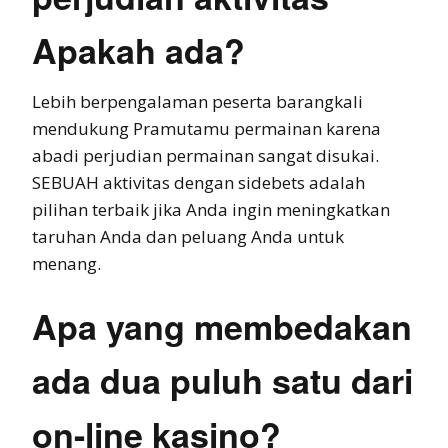
Apakah ada?
Lebih berpengalaman peserta barangkali
mendukung Pramutamu permainan karena
abadi perjudian permainan sangat disukai.
SEBUAH aktivitas dengan sidebets adalah
pilihan terbaik jika Anda ingin meningkatkan
taruhan Anda dan peluang Anda untuk
menang.
Apa yang membedakan
ada dua puluh satu dari
on-line kasino?