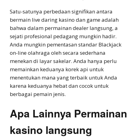
Satu-satunya perbedaan signifikan antara
bermain live daring kasino dan game adalah
bahwa dalam permainan dealer langsung, a
sejati profesional pedagang mungkin hadir.
Anda mungkin pementasan standar Blackjack
on-line olahraga oleh secara sederhana
menekan di layar sakelar. Anda hanya perlu
memainkan keduanya korek api untuk
menentukan mana yang terbaik untuk Anda
karena keduanya hebat dan cocok untuk
berbagai pemain jenis.
Apa Lainnya Permainan
kasino langsung