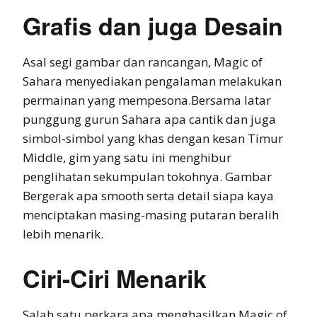
Grafis dan juga Desain
Asal segi gambar dan rancangan, Magic of
Sahara menyediakan pengalaman melakukan
permainan yang mempesona.Bersama latar
punggung gurun Sahara apa cantik dan juga
simbol-simbol yang khas dengan kesan Timur
Middle, gim yang satu ini menghibur
penglihatan sekumpulan tokohnya. Gambar
Bergerak apa smooth serta detail siapa kaya
menciptakan masing-masing putaran beralih
lebih menarik.
Ciri-Ciri Menarik
Salah satu perkara apa menghasilkan Magic of