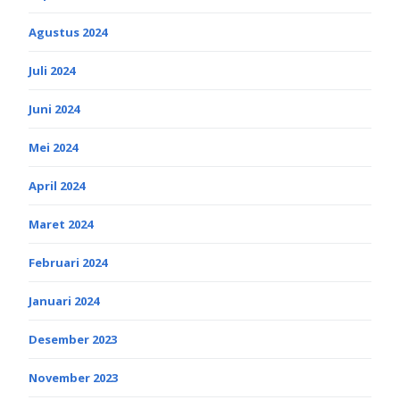
Agustus 2024
Juli 2024
Juni 2024
Mei 2024
April 2024
Maret 2024
Februari 2024
Januari 2024
Desember 2023
November 2023