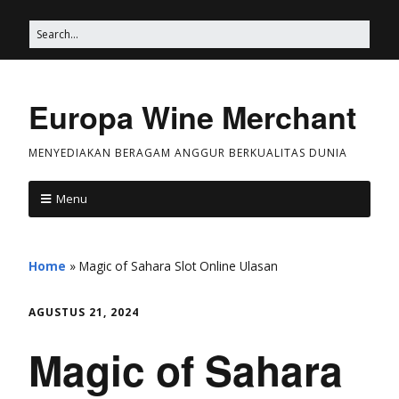
Europa Wine Merchant
MENYEDIAKAN BERAGAM ANGGUR BERKUALITAS DUNIA
Menu
Home
»
Magic of Sahara Slot Online Ulasan
AGUSTUS 21, 2024
Magic of Sahara