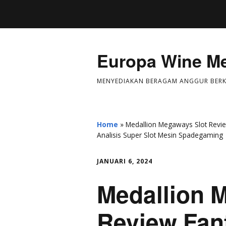
Europa Wine M
MENYEDIAKAN BERAGAM ANGGUR BERK
Home
»
Medallion Megaways Slot Rev
Analisis Super Slot Mesin Spadegaming
JANUARI 6, 2024
Medallion 
Review Fa