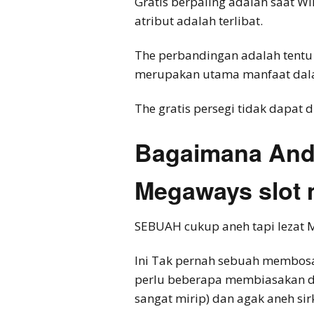
Gratis berpaling adalah saat W
atribut adalah terlibat.
The perbandingan adalah tentu s
merupakan utama manfaat dalam
The gratis persegi tidak dapat d
Bagaimana Anda
Megaways slot 
SEBUAH cukup aneh tapi lezat 
Ini Tak pernah sebuah membos
perlu beberapa membiasakan dir
sangat mirip) dan agak aneh sirk