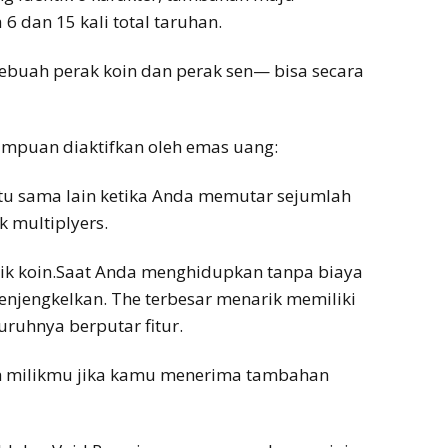
 dan 15 kali total taruhan.
ebuah perak koin dan perak sen— bisa secara
ampuan diaktifkan oleh emas uang:
atu sama lain ketika Anda memutar sejumlah
 multiplyers.
lik koin.Saat Anda menghidupkan tanpa biaya
 menjengkelkan. The terbesar menarik memiliki
uruhnya berputar fitur.
ah milikmu jika kamu menerima tambahan