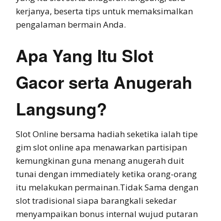
kerjanya, beserta tips untuk memaksimalkan
pengalaman bermain Anda.
Apa Yang Itu Slot
Gacor serta Anugerah
Langsung?
Slot Online bersama hadiah seketika ialah tipe
gim slot online apa menawarkan partisipan
kemungkinan guna menang anugerah duit
tunai dengan immediately ketika orang-orang
itu melakukan permainan.Tidak Sama dengan
slot tradisional siapa barangkali sekedar
menyampaikan bonus internal wujud putaran