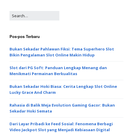
Pos-pos Terbaru
Bukan Sekadar Pahlawan Fiksi: Tema Superhero Slot
Bikin Pengalaman Slot Online Makin Hidup
Slot dari PG Soft: Panduan Lengkap Menang dan
Menikmati Permainan Berkualitas
Bukan Sekadar Hoki Biasa: Cerita Lengkap Slot Online
Lucky Grace And Charm
Rahasia di Balik Meja Evolution Gaming Gacor: Bukan
Sekadar Hoki Semata
Dari Layar Pribadi ke Feed Sosial: Fenomena Berbagi
Video Jackpot Slot yang Menjadi Kebiasaan Digital