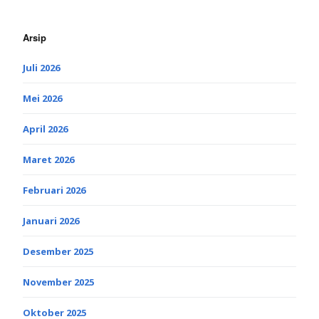
Arsip
Juli 2026
Mei 2026
April 2026
Maret 2026
Februari 2026
Januari 2026
Desember 2025
November 2025
Oktober 2025