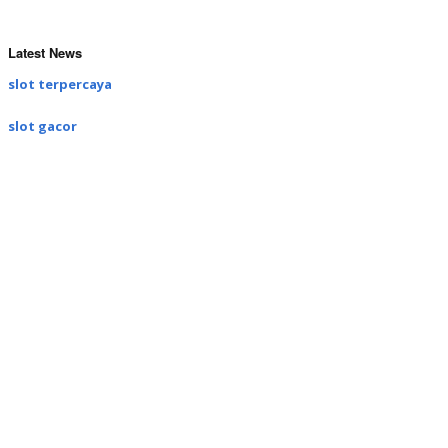
Latest News
slot terpercaya
slot gacor