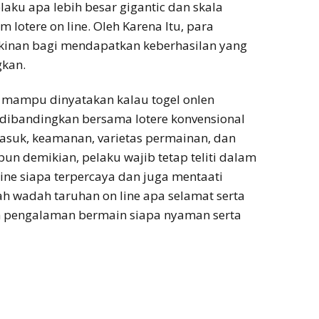
laku apa lebih besar gigantic dan skala
m lotere on line. Oleh Karena Itu, para
inan bagi mendapatkan keberhasilan yang
gkan.
mampu dinyatakan kalau togel onlen
dibandingkan bersama lotere konvensional
asuk, keamanan, varietas permainan, dan
un demikian, pelaku wajib tetap teliti dalam
ine siapa terpercaya dan juga mentaati
lah wadah taruhan on line apa selamat serta
n pengalaman bermain siapa nyaman serta