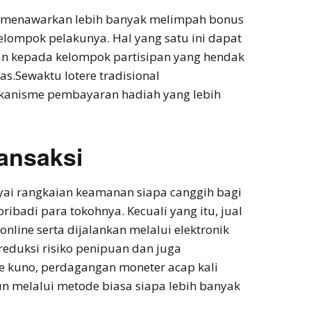
n menawarkan lebih banyak melimpah bonus
lompok pelakunya. Hal yang satu ini dapat
an kepada kelompok partisipan yang hendak
s.Sewaktu lotere tradisional
kanisme pembayaran hadiah yang lebih
ansaksi
ai rangkaian keamanan siapa canggih bagi
badi para tokohnya. Kecuali yang itu, jual
nline serta dijalankan melalui elektronik
ereduksi risiko penipuan dan juga
e kuno, perdagangan moneter acap kali
n melalui metode biasa siapa lebih banyak