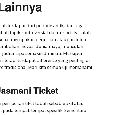
 Lainnya
lah terdapat dari periode antik, dan juga
bah topik kontroversial dalam society. salah
kenal merupakan perjudian ataupun lotere.
tumbuhan inovasi dunia maya, munculah
 perjudian apa semakin diminati. Meskipun
tetapi terdapat difference yang penting di
ere tradisional.Mari kita semua uji memahami
Jasmani Ticket
 pembelian tiket tubuh sebab wakil atau
t pada tempat-tempat spesifik. Sementara