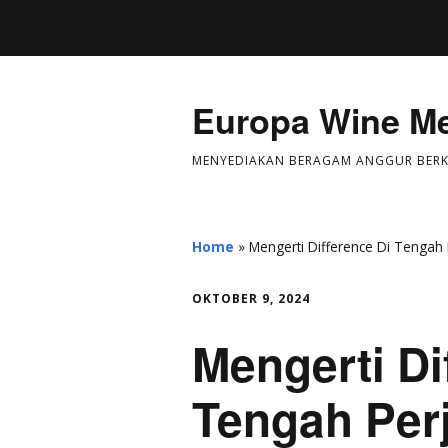
Europa Wine M
MENYEDIAKAN BERAGAM ANGGUR BERK
Home
»
Mengerti Difference Di Tengah
OKTOBER 9, 2024
Mengerti Di
Tengah Per