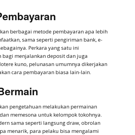
Pembayaran
ikan berbagai metode pembayaran apa lebih
aatkan, sama seperti pengiriman bank, e-
sebagainya. Perkara yang satu ini
agi menjalankan deposit dan juga
lotere kuno, pelunasan umumnya dikerjakan
kan cara pembayaran biasa lain-lain.
Bermain
arkan pengetahuan melakukan permainan
si dan memesona untuk kelompok tokohnya.
dern sama seperti langsung draw, obrolan
iapa menarik, para pelaku bisa mengalami