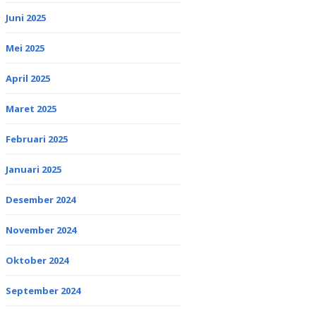
Juni 2025
Mei 2025
April 2025
Maret 2025
Februari 2025
Januari 2025
Desember 2024
November 2024
Oktober 2024
September 2024