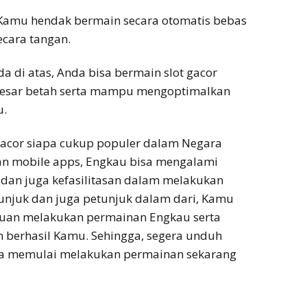
a Kamu hendak bermain secara otomatis bebas
ecara tangan.
 di atas, Anda bisa bermain slot gacor
besar betah serta mampu mengoptimalkan
u.
gacor siapa cukup populer dalam Negara
n mobile apps, Engkau bisa mengalami
n juga kefasilitasan dalam melakukan
unjuk dan juga petunjuk dalam dari, Kamu
uan melakukan permainan Engkau serta
berhasil Kamu. Sehingga, segera unduh
ga memulai melakukan permainan sekarang