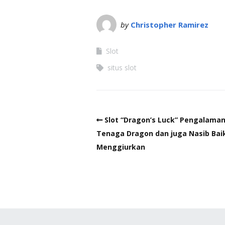
by
Christopher Ramirez
Slot
situs slot
Slot “Dragon’s Luck” Pengalama
Tenaga Dragon dan juga Nasib Bai
Menggiurkan