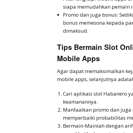
siapa memudahkan pemain in
Promo dan juga bonus: Sedi
bonus memesona kepada part
dimaksud.
Tips Bermain Slot On
Mobile Apps
Agar dapat memaksimalkan kej
mobile apps, selanjutnya adal
Cari aplikasi slot Habanero y
keamanannya.
Manfaatkan promo dan juga b
memperbaiki probabilitas m
Bermain-Mainlah dengan arif 