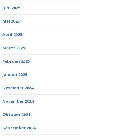
Juni 2025
Mei 2025
April 2025
Maret 2025
Februari 2025
Januari 2025
Desember 2024
November 2024
Oktober 2024
September 2024