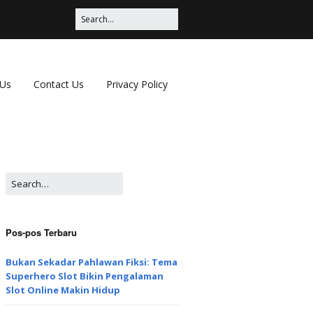
 Us
Contact Us
Privacy Policy
Pos-pos Terbaru
Bukan Sekadar Pahlawan Fiksi: Tema
Superhero Slot Bikin Pengalaman
Slot Online Makin Hidup