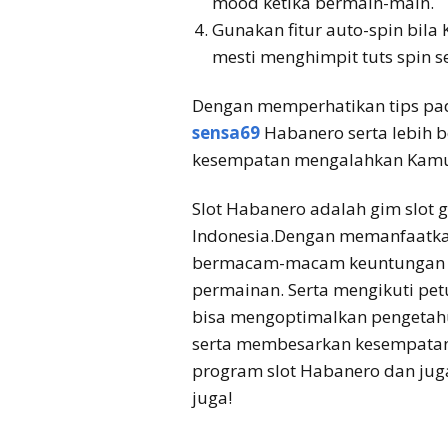
mood ketika bermain-main.
Gunakan fitur auto-spin bil
mesti menghimpit tuts spin s
Dengan memperhatikan tips pada
sensa69
Habanero serta lebih 
kesempatan mengalahkan Kam
Slot Habanero adalah gim slot 
Indonesia.Dengan memanfaatka
bermacam-macam keuntungan da
permainan. Serta mengikuti pet
bisa mengoptimalkan pengetah
serta membesarkan kesempatan 
program slot Habanero dan ju
juga!