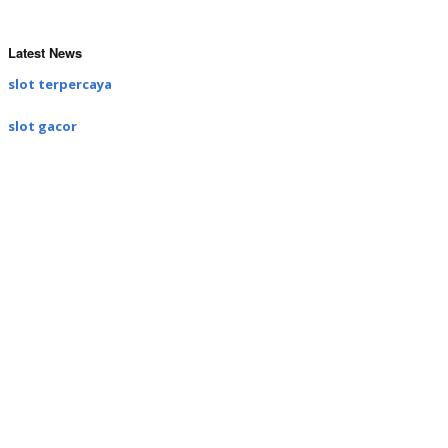
Latest News
slot terpercaya
slot gacor