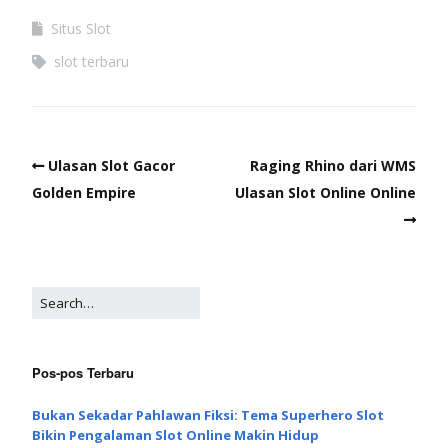
Situs Slot
slot terbaru
Ulasan Slot Gacor
Raging Rhino dari WMS
Golden Empire
Ulasan Slot Online Online
Pos-pos Terbaru
Bukan Sekadar Pahlawan Fiksi: Tema Superhero Slot
Bikin Pengalaman Slot Online Makin Hidup