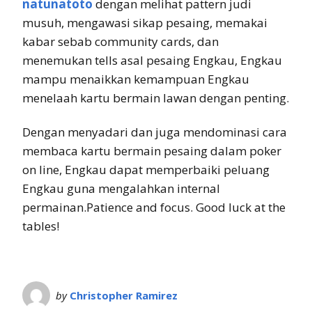
natunatoto
dengan melihat pattern judi
musuh, mengawasi sikap pesaing, memakai
kabar sebab community cards, dan
menemukan tells asal pesaing Engkau, Engkau
mampu menaikkan kemampuan Engkau
menelaah kartu bermain lawan dengan penting.
Dengan menyadari dan juga mendominasi cara
membaca kartu bermain pesaing dalam poker
on line, Engkau dapat memperbaiki peluang
Engkau guna mengalahkan internal
permainan.Patience and focus. Good luck at the
tables!
by
Christopher Ramirez