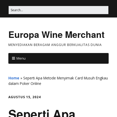
Europa Wine Merchant
MENYEDIAKAN BERAGAM ANGGUR BERKUALITAS DUNIA
Menu
Home
»
Seperti Apa Metode Menyimak Card Musuh Engkau
dalam Poker Online
AGUSTUS 15, 2024
Seperti Apa