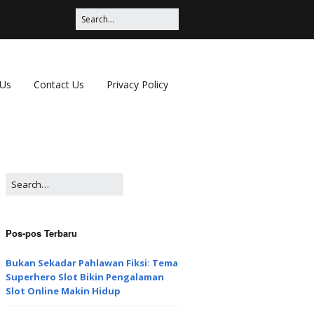
 Us
Contact Us
Privacy Policy
Pos-pos Terbaru
Bukan Sekadar Pahlawan Fiksi: Tema
Superhero Slot Bikin Pengalaman
Slot Online Makin Hidup