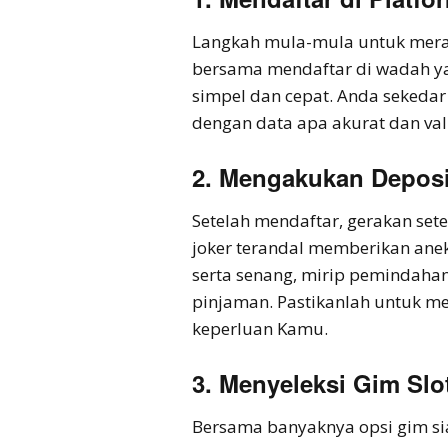
Langkah mula-mula untuk merasa
bersama mendaftar di wadah y
simpel dan cepat. Anda sekeda
dengan data apa akurat dan val
2. Mengakukan Deposi
Setelah mendaftar, gerakan sete
joker terandal memberikan ane
serta senang, mirip pemindahan
pinjaman. Pastikanlah untuk m
keperluan Kamu.
3. Menyeleksi Gim Slo
Bersama banyaknya opsi gim sia