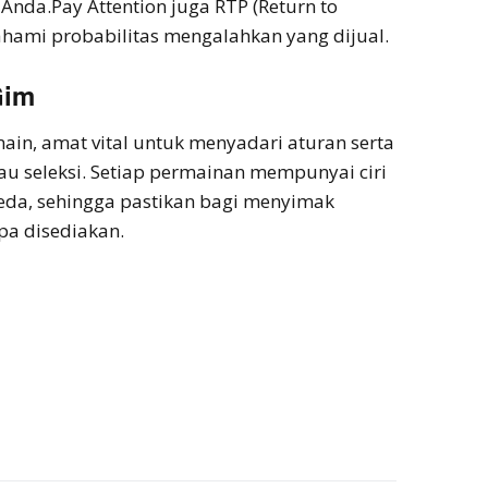
 Anda.Pay Attention juga RTP (Return to
ahami probabilitas mengalahkan yang dijual.
Gim
in, amat vital untuk menyadari aturan serta
au seleksi. Setiap permainan mempunyai ciri
da, sehingga pastikan bagi menyimak
pa disediakan.