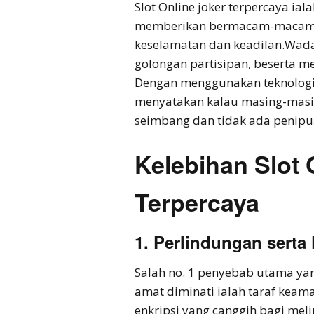
Slot Online joker terpercaya ial
memberikan bermacam-macam je
keselamatan dan keadilan.Wadah
golongan partisipan, beserta m
Dengan menggunakan teknologi t
menyatakan kalau masing-masi
seimbang dan tidak ada penipu
Kelebihan Slot 
Terpercaya
1. Perlindungan serta
Salah no. 1 penyebab utama yan
amat diminati ialah taraf keam
enkripsi yang canggih bagi melin