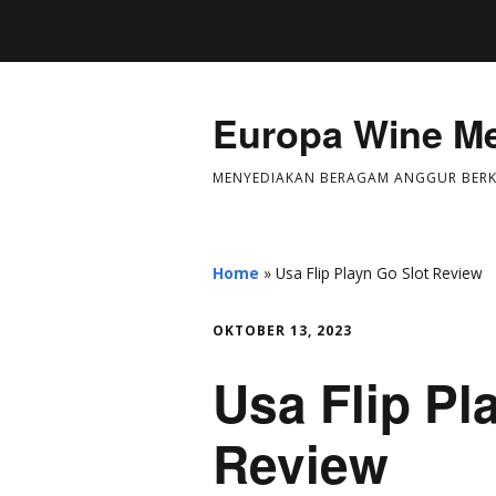
Europa Wine M
MENYEDIAKAN BERAGAM ANGGUR BERK
Home
»
Usa Flip Playn Go Slot Review
OKTOBER 13, 2023
Usa Flip Pl
Review