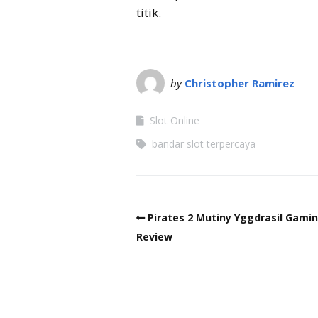
titik.
by
Christopher Ramirez
Slot Online
bandar slot terpercaya
Pirates 2 Mutiny Yggdrasil Gamin
Review