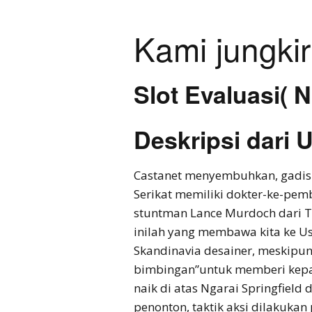
Kami jungkir
Slot Evaluasi( 
Deskripsi dari 
Castanet menyembuhkan, gadis-
Serikat memiliki dokter-ke-pemb
stuntman Lance Murdoch dari T
inilah yang membawa kita ke Usa
Skandinavia desainer, meskipun
bimbingan”untuk memberi ke
naik di atas Ngarai Springfield 
penonton, taktik aksi dilakukan