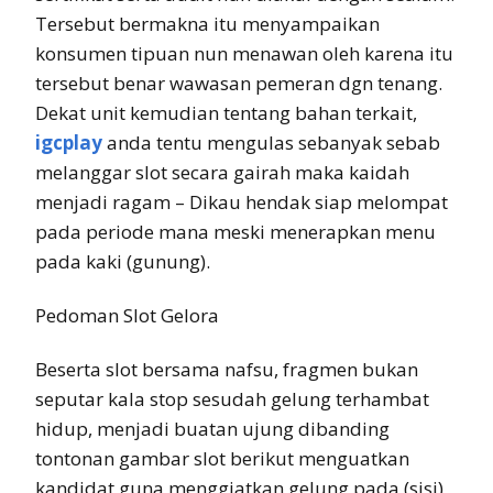
Tersebut bermakna itu menyampaikan
konsumen tipuan nun menawan oleh karena itu
tersebut benar wawasan pemeran dgn tenang.
Dekat unit kemudian tentang bahan terkait,
igcplay
anda tentu mengulas sebanyak sebab
melanggar slot secara gairah maka kaidah
menjadi ragam – Dikau hendak siap melompat
pada periode mana meski menerapkan menu
pada kaki (gunung).
Pedoman Slot Gelora
Beserta slot bersama nafsu, fragmen bukan
seputar kala stop sesudah gelung terhambat
hidup, menjadi buatan ujung dibanding
tontonan gambar slot berikut menguatkan
kandidat guna menggiatkan gelung pada (sisi)