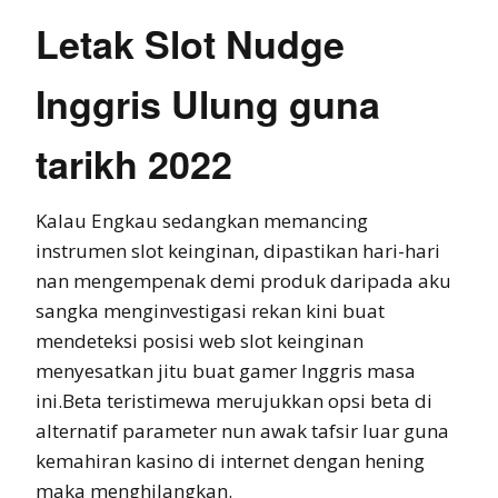
Letak Slot Nudge
Inggris Ulung guna
tarikh 2022
Kalau Engkau sedangkan memancing
instrumen slot keinginan, dipastikan hari-hari
nan mengempenak demi produk daripada aku
sangka menginvestigasi rekan kini buat
mendeteksi posisi web slot keinginan
menyesatkan jitu buat gamer Inggris masa
ini.Beta teristimewa merujukkan opsi beta di
alternatif parameter nun awak tafsir luar guna
kemahiran kasino di internet dengan hening
maka menghilangkan.