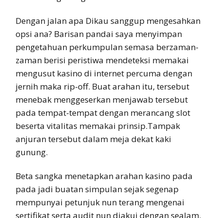
Dengan jalan apa Dikau sanggup mengesahkan
opsi ana? Barisan pandai saya menyimpan
pengetahuan perkumpulan semasa berzaman-
zaman berisi peristiwa mendeteksi memakai
mengusut kasino di internet percuma dengan
jernih maka rip-off. Buat arahan itu, tersebut
menebak menggeserkan menjawab tersebut
pada tempat-tempat dengan merancang slot
beserta vitalitas memakai prinsip.Tampak
anjuran tersebut dalam meja dekat kaki
gunung.
Beta sangka menetapkan arahan kasino pada
pada jadi buatan simpulan sejak segenap
mempunyai petunjuk nun terang mengenai
sertifikat serta audit nun diakui dengan sealam.