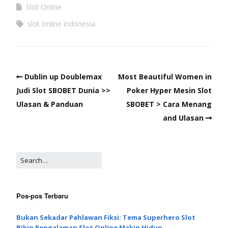
Slot Online
slot online indonesia
Dublin up Doublemax
Most Beautiful Women in
Judi Slot SBOBET Dunia >>
Poker Hyper Mesin Slot
Ulasan & Panduan
SBOBET > Cara Menang
and Ulasan
Pos-pos Terbaru
Bukan Sekadar Pahlawan Fiksi: Tema Superhero Slot
Bikin Pengalaman Slot Online Makin Hidup