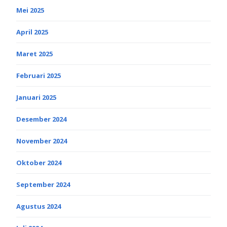
Mei 2025
April 2025
Maret 2025
Februari 2025
Januari 2025
Desember 2024
November 2024
Oktober 2024
September 2024
Agustus 2024