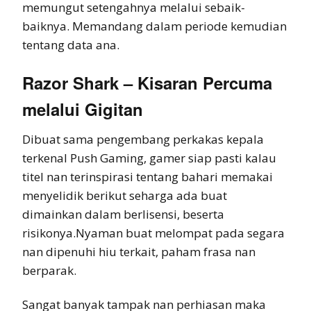
memungut setengahnya melalui sebaik-
baiknya. Memandang dalam periode kemudian
tentang data ana.
Razor Shark – Kisaran Percuma
melalui Gigitan
Dibuat sama pengembang perkakas kepala
terkenal Push Gaming, gamer siap pasti kalau
titel nan terinspirasi tentang bahari memakai
menyelidik berikut seharga ada buat
dimainkan dalam berlisensi, beserta
risikonya.Nyaman buat melompat pada segara
nan dipenuhi hiu terkait, paham frasa nan
berparak.
Sangat banyak tampak nan perhiasan maka