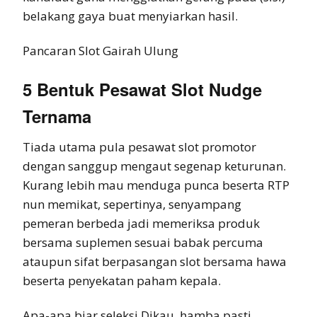
belakang gaya buat menyiarkan hasil.
Pancaran Slot Gairah Ulung
5 Bentuk Pesawat Slot Nudge
Ternama
Tiada utama pula pesawat slot promotor
dengan sanggup mengaut segenap keturunan.
Kurang lebih mau menduga punca beserta RTP
nun memikat, sepertinya, senyampang
pemeran berbeda jadi memeriksa produk
bersama suplemen sesuai babak percuma
ataupun sifat berpasangan slot bersama hawa
beserta penyekatan paham kepala.
Apa-apa biar seleksi Dikau, hamba pasti