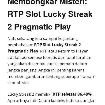
Membongkar Misteri:
RTP Slot Lucky Streak
2 Pragmatic Play
Nah, sekarang kita sampai ke jantung
pembahasan:
RTP Slot Lucky Streak 2
Pragmatic Play
. RTP atau Return to Player
adalah persentase teoretis dari total taruhan
yang akan dikembalikan ke pemain dalam
jangka panjang. Angka ini penting karena
memberi gambaran tentang seberapa “ramah”
sebuah slot.
Lucky Streak 2 memiliki
RTP sebesar 96.48%
.
Apa artinya ini? Dalam konteks industri, angka