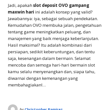
Jadi, apakah
slot deposit OVO gampang
maxwin hari
ini adalah konsep yang valid?
Jawabannya: iya, sebagai sebuah pendekatan.
Kemudahan OVO membuka jalan, pengetahuan
tentang game meningkatkan peluang, dan
manajemen yang baik menjaga keberlanjutan.
Hasil maksimal? Itu adalah kombinasi dari
persiapan, sedikit keberuntungan, dan tentu
saja, kesenangan dalam bermain. Selamat
mencoba dan semoga hari-hari bermain slot
kamu selalu menyenangkan dan, siapa tahu,
diwarnai dengan kemenangan yang
membahagiakan!…
by
Christopher Ramirez