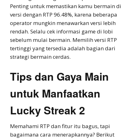
Penting untuk memastikan kamu bermain di
versi dengan RTP 96.48%, karena beberapa
operator mungkin menawarkan versi lebih
rendah. Selalu cek informasi game di lobi
sebelum mulai bermain. Memilih versi RTP
tertinggi yang tersedia adalah bagian dari
strategi bermain cerdas.
Tips dan Gaya Main
untuk Manfaatkan
Lucky Streak 2
Memahami RTP dan fitur itu bagus, tapi
bagaimana cara menerapkannya? Berikut