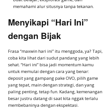
memahami alur situsnya tanpa tekanan.
Menyikapi “Hari Ini”
dengan Bijak
Frasa “maxwin hari ini” itu menggoda, ya? Tapi,
coba kita lihat dari sudut pandang yang lebih
sehat. “Hari ini” bisa jadi momentum kamu
untuk memulai dengan cara yang benar:
deposit yang gampang pake OVO, pilih game
yang tepat, main dengan strategi, dan yang
paling penting, tetap fun. Kadang, kemenangan
besar justru datang di saat kita nggak terlalu
membebaninya dengan ekspektasi.