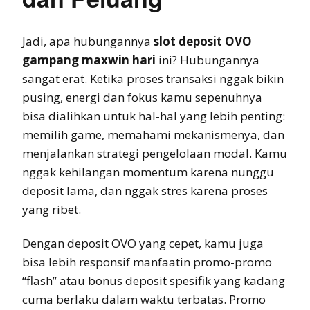
Jadi, apa hubungannya
slot deposit OVO
gampang maxwin hari
ini? Hubungannya
sangat erat. Ketika proses transaksi nggak bikin
pusing, energi dan fokus kamu sepenuhnya
bisa dialihkan untuk hal-hal yang lebih penting:
memilih game, memahami mekanismenya, dan
menjalankan strategi pengelolaan modal. Kamu
nggak kehilangan momentum karena nunggu
deposit lama, dan nggak stres karena proses
yang ribet.
Dengan deposit OVO yang cepet, kamu juga
bisa lebih responsif manfaatin promo-promo
“flash” atau bonus deposit spesifik yang kadang
cuma berlaku dalam waktu terbatas. Promo