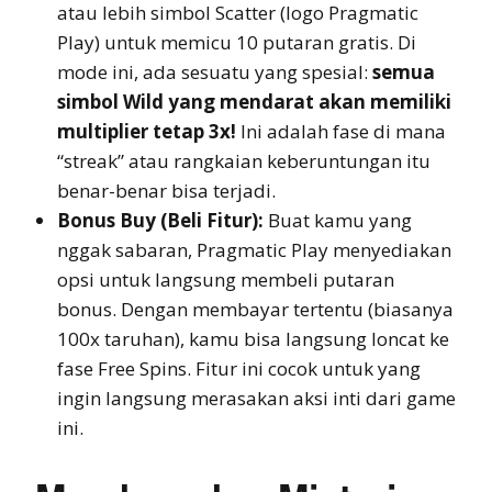
atau lebih simbol Scatter (logo Pragmatic
Play) untuk memicu 10 putaran gratis. Di
mode ini, ada sesuatu yang spesial:
semua
simbol Wild yang mendarat akan memiliki
multiplier tetap 3x!
Ini adalah fase di mana
“streak” atau rangkaian keberuntungan itu
benar-benar bisa terjadi.
Bonus Buy (Beli Fitur):
Buat kamu yang
nggak sabaran, Pragmatic Play menyediakan
opsi untuk langsung membeli putaran
bonus. Dengan membayar tertentu (biasanya
100x taruhan), kamu bisa langsung loncat ke
fase Free Spins. Fitur ini cocok untuk yang
ingin langsung merasakan aksi inti dari game
ini.