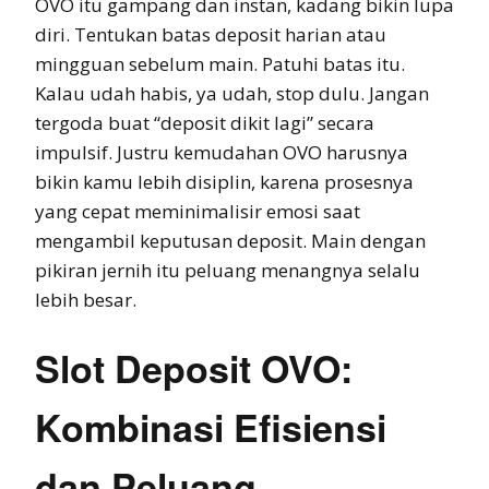
OVO itu gampang dan instan, kadang bikin lupa
diri. Tentukan batas deposit harian atau
mingguan sebelum main. Patuhi batas itu.
Kalau udah habis, ya udah, stop dulu. Jangan
tergoda buat “deposit dikit lagi” secara
impulsif. Justru kemudahan OVO harusnya
bikin kamu lebih disiplin, karena prosesnya
yang cepat meminimalisir emosi saat
mengambil keputusan deposit. Main dengan
pikiran jernih itu peluang menangnya selalu
lebih besar.
Slot Deposit OVO:
Kombinasi Efisiensi
dan Peluang