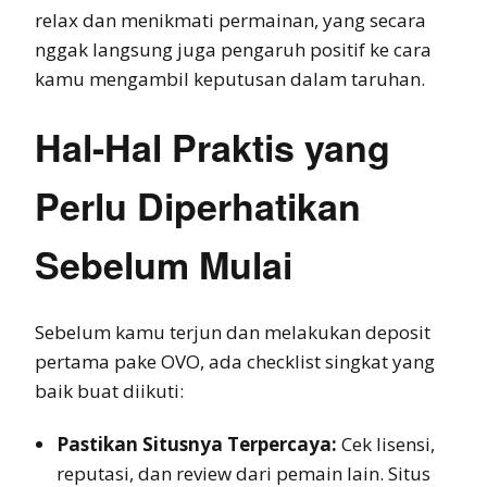
relax dan menikmati permainan, yang secara
nggak langsung juga pengaruh positif ke cara
kamu mengambil keputusan dalam taruhan.
Hal-Hal Praktis yang
Perlu Diperhatikan
Sebelum Mulai
Sebelum kamu terjun dan melakukan deposit
pertama pake OVO, ada checklist singkat yang
baik buat diikuti:
Pastikan Situsnya Terpercaya:
Cek lisensi,
reputasi, dan review dari pemain lain. Situs