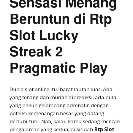
Sensasi Menang
Beruntun di Rtp
Slot Lucky
Streak 2
Pragmatic Play
Dunia slot online itu ibarat lautan luas. Ada
yang tenang dan mudah diprediksi, ada pula
yang penuh gelombang adrenalin dengan
potensi kemenangan besar yang datang
bertubi-tubi. Nah, kalau kamu sedang mencari
pengalaman yang kedua, di situlah
Rtp Slot