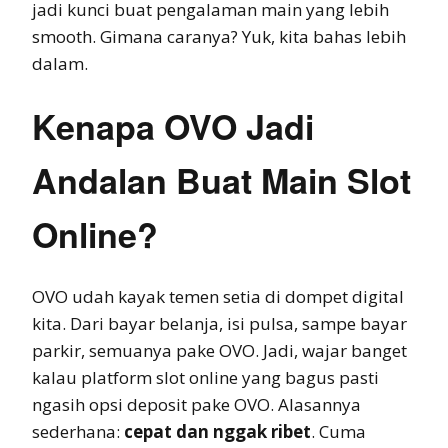
jadi kunci buat pengalaman main yang lebih
smooth. Gimana caranya? Yuk, kita bahas lebih
dalam.
Kenapa OVO Jadi
Andalan Buat Main Slot
Online?
OVO udah kayak temen setia di dompet digital
kita. Dari bayar belanja, isi pulsa, sampe bayar
parkir, semuanya pake OVO. Jadi, wajar banget
kalau platform slot online yang bagus pasti
ngasih opsi deposit pake OVO. Alasannya
sederhana:
cepat dan nggak ribet
. Cuma