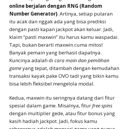
online berjalan dengan RNG (Random
Number Generator)
. Artinya, setiap putaran
itu acak dan nggak ada yang bisa prediksi
dengan pasti kapan jackpot akan keluar. Jadi,
klaim “pasti maxwin” itu harus kamu waspadai.
Tapi, bukan berarti maxwin cuma mitos!
Banyak pemain yang berhasil dapatnya.
Kuncinya adalah di
cara main dan pemilihan
game
yang tepat, ditambah dengan kemudahan
transaksi kayak pake OVO tadi yang bikin kamu
bisa lebih fleksibel mengelola modal.
Kedua, maxwin itu seringnya datang dari fitur
spesial dalam game. Misalnya, fitur
free spins
dengan multiplier gede, atau fitur bonus yang
kasih hadiah jackpot. Jadi, fokus kamu
sebenernya adalah mencari game yang punya