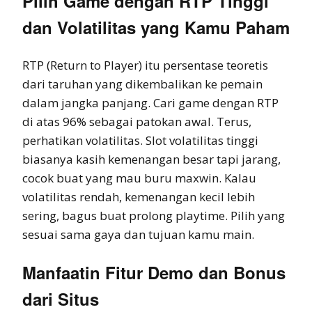
Pilih Game dengan RTP Tinggi
dan Volatilitas yang Kamu Paham
RTP (Return to Player) itu persentase teoretis
dari taruhan yang dikembalikan ke pemain
dalam jangka panjang. Cari game dengan RTP
di atas 96% sebagai patokan awal. Terus,
perhatikan volatilitas. Slot volatilitas tinggi
biasanya kasih kemenangan besar tapi jarang,
cocok buat yang mau buru maxwin. Kalau
volatilitas rendah, kemenangan kecil lebih
sering, bagus buat prolong playtime. Pilih yang
sesuai sama gaya dan tujuan kamu main.
Manfaatin Fitur Demo dan Bonus
dari Situs