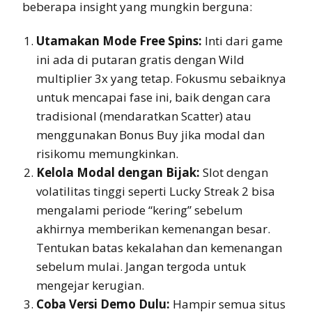
beberapa insight yang mungkin berguna:
Utamakan Mode Free Spins:
Inti dari game
ini ada di putaran gratis dengan Wild
multiplier 3x yang tetap. Fokusmu sebaiknya
untuk mencapai fase ini, baik dengan cara
tradisional (mendaratkan Scatter) atau
menggunakan Bonus Buy jika modal dan
risikomu memungkinkan.
Kelola Modal dengan Bijak:
Slot dengan
volatilitas tinggi seperti Lucky Streak 2 bisa
mengalami periode “kering” sebelum
akhirnya memberikan kemenangan besar.
Tentukan batas kekalahan dan kemenangan
sebelum mulai. Jangan tergoda untuk
mengejar kerugian.
Coba Versi Demo Dulu:
Hampir semua situs