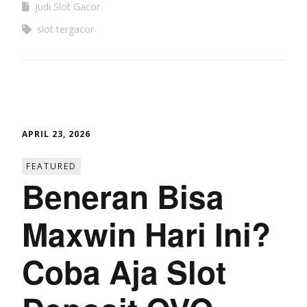
Judi Slot Gacor
slot tergacor
APRIL 23, 2026
FEATURED
Beneran Bisa
Maxwin Hari Ini?
Coba Aja Slot