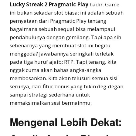
Lucky Streak 2 Pragmatic Play
hadir. Game
ini bukan sekadar slot biasa; ini adalah sebuah
pernyataan dari Pragmatic Play tentang
bagaimana sebuah sequal bisa melampaui
pendahulunya dengan gemilang. Tapi apa sih
sebenarnya yang membuat slot ini begitu
menggoda? Jawabannya seringkali terletak
pada tiga huruf ajaib: RTP. Tapi tenang, kita
nggak cuma akan bahas angka-angka
membosankan. Kita akan telusuri semua sisi
serunya, dari fitur bonus yang bikin deg-degan
sampai strategi sederhana untuk
memaksimalkan sesi bermainmu.
Mengenal Lebih Dekat: