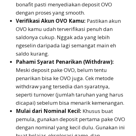
bonafit pasti menyediakan deposit OVO
dengan proses yang smooth.
Verifikasi Akun OVO Kamu:
Pastikan akun
OVO kamu udah terverifikasi penuh dan
saldonya cukup. Nggak ada yang lebih
ngeselin daripada lagi semangat main eh
saldo kurang.
Pahami Syarat Penarikan (Withdraw):
Meski deposit pake OVO, belum tentu
penarikan bisa ke OVO juga. Cek metode
withdraw yang tersedia dan syaratnya,
seperti turnover (jumlah taruhan yang harus
dicapai) sebelum bisa menarik kemenangan.
Mulai dari Nominal Kecil:
Khusus buat
pemula, gunakan deposit pertama pake OVO
dengan nominal yang kecil dulu. Gunakan ini
buat belajar, eksplorasi game, dan