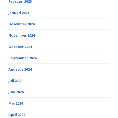
Februari 2025
Januari 2025
Desember 2024
November 2024
Oktober 2024
September 2024
Agustus 2024
Juli 2024
Juni 2024
Mei 2024
April 2024