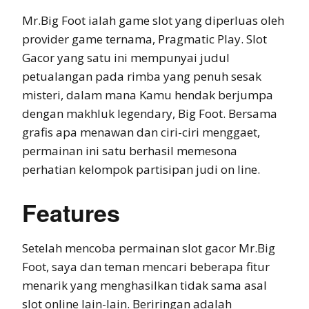
Mr.Big Foot ialah game slot yang diperluas oleh
provider game ternama, Pragmatic Play. Slot
Gacor yang satu ini mempunyai judul
petualangan pada rimba yang penuh sesak
misteri, dalam mana Kamu hendak berjumpa
dengan makhluk legendary, Big Foot. Bersama
grafis apa menawan dan ciri-ciri menggaet,
permainan ini satu berhasil memesona
perhatian kelompok partisipan judi on line.
Features
Setelah mencoba permainan slot gacor Mr.Big
Foot, saya dan teman mencari beberapa fitur
menarik yang menghasilkan tidak sama asal
slot online lain-lain. Beriringan adalah