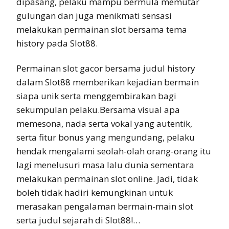
dipasang, pelaku mampu bermula memutar
gulungan dan juga menikmati sensasi
melakukan permainan slot bersama tema
history pada Slot88.
Permainan slot gacor bersama judul history
dalam Slot88 memberikan kejadian bermain
siapa unik serta menggembirakan bagi
sekumpulan pelaku.Bersama visual apa
memesona, nada serta vokal yang autentik,
serta fitur bonus yang mengundang, pelaku
hendak mengalami seolah-olah orang-orang itu
lagi menelusuri masa lalu dunia sementara
melakukan permainan slot online. Jadi, tidak
boleh tidak hadiri kemungkinan untuk
merasakan pengalaman bermain-main slot
serta judul sejarah di Slot88!…