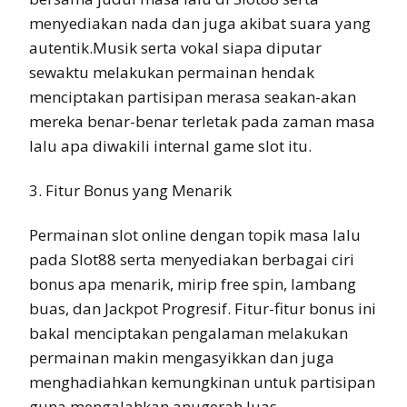
menyediakan nada dan juga akibat suara yang
autentik.Musik serta vokal siapa diputar
sewaktu melakukan permainan hendak
menciptakan partisipan merasa seakan-akan
mereka benar-benar terletak pada zaman masa
lalu apa diwakili internal game slot itu.
3. Fitur Bonus yang Menarik
Permainan slot online dengan topik masa lalu
pada Slot88 serta menyediakan berbagai ciri
bonus apa menarik, mirip free spin, lambang
buas, dan Jackpot Progresif. Fitur-fitur bonus ini
bakal menciptakan pengalaman melakukan
permainan makin mengasyikkan dan juga
menghadiahkan kemungkinan untuk partisipan
guna mengalahkan anugerah luas.