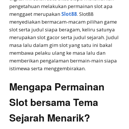
pengetahuan melakukan permainan slot apa
menggaet merupakan
Slot88
. Slot88
menyediakan bermacam-macam pilihan game
slot serta judul siapa beragam, keliru satunya
merupakan slot gacor serta judul sejarah. Judul
masa lalu dalam gim slot yang satu ini bakal
membawa pelaku ulang ke masa lalu dan
memberikan pengalaman bermain-main siapa
istimewa serta menggembirakan.
Mengapa Permainan
Slot bersama Tema
Sejarah Menarik?