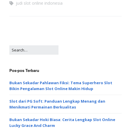
judi slot online indonesia
Pos-pos Terbaru
Bukan Sekadar Pahlawan Fiksi: Tema Superhero Slot
Bikin Pengalaman Slot Online Makin Hidup
Slot dari PG Soft: Panduan Lengkap Menang dan
Menikmati Permainan Berkualitas
Bukan Sekadar Hoki Biasa: Cerita Lengkap Slot Online
Lucky Grace And Charm