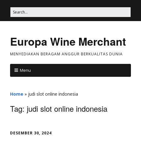
Europa Wine Merchant
MENYEDIAKAN BERAGAM ANGGUR BERKUALITAS DUNIA
Menu
Home
»
judi slot online indonesia
Tag:
judi slot online indonesia
DESEMBER 30, 2024