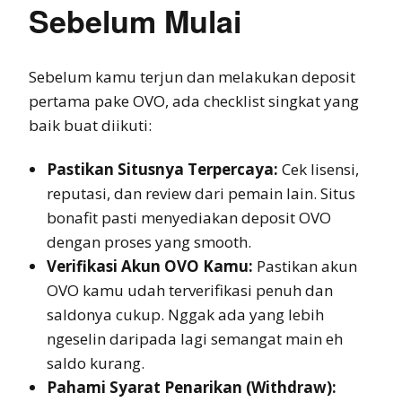
Sebelum Mulai
Sebelum kamu terjun dan melakukan deposit
pertama pake OVO, ada checklist singkat yang
baik buat diikuti:
Pastikan Situsnya Terpercaya:
Cek lisensi,
reputasi, dan review dari pemain lain. Situs
bonafit pasti menyediakan deposit OVO
dengan proses yang smooth.
Verifikasi Akun OVO Kamu:
Pastikan akun
OVO kamu udah terverifikasi penuh dan
saldonya cukup. Nggak ada yang lebih
ngeselin daripada lagi semangat main eh
saldo kurang.
Pahami Syarat Penarikan (Withdraw):