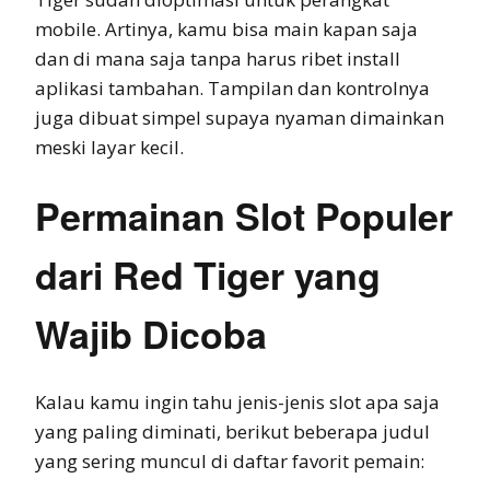
mobile. Artinya, kamu bisa main kapan saja
dan di mana saja tanpa harus ribet install
aplikasi tambahan. Tampilan dan kontrolnya
juga dibuat simpel supaya nyaman dimainkan
meski layar kecil.
Permainan Slot Populer
dari Red Tiger yang
Wajib Dicoba
Kalau kamu ingin tahu jenis-jenis slot apa saja
yang paling diminati, berikut beberapa judul
yang sering muncul di daftar favorit pemain: