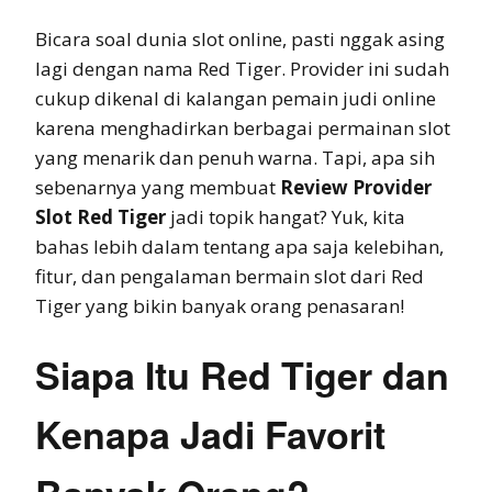
Bicara soal dunia slot online, pasti nggak asing
lagi dengan nama Red Tiger. Provider ini sudah
cukup dikenal di kalangan pemain judi online
karena menghadirkan berbagai permainan slot
yang menarik dan penuh warna. Tapi, apa sih
sebenarnya yang membuat
Review Provider
Slot Red Tiger
jadi topik hangat? Yuk, kita
bahas lebih dalam tentang apa saja kelebihan,
fitur, dan pengalaman bermain slot dari Red
Tiger yang bikin banyak orang penasaran!
Siapa Itu Red Tiger dan
Kenapa Jadi Favorit