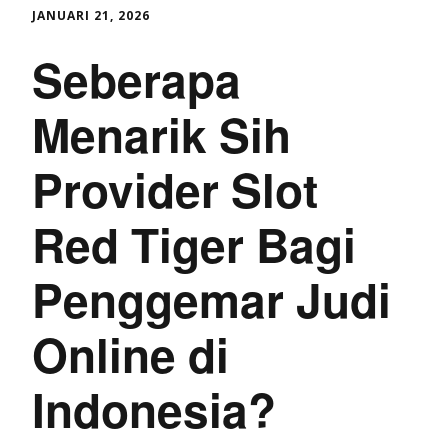
JANUARI 21, 2026
Seberapa
Menarik Sih
Provider Slot
Red Tiger Bagi
Penggemar Judi
Online di
Indonesia?