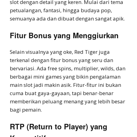
slot dengan detail yang keren. Mulai dari tema
petualangan, fantasi, hingga budaya pop,
semuanya ada dan dibuat dengan sangat apik.
Fitur Bonus yang Menggiurkan
Selain visualnya yang oke, Red Tiger juga
terkenal dengan fitur bonus yang seru dan
bervariasi. Ada free spins, multiplier, wilds, dan
berbagai mini games yang bikin pengalaman
main slot jadi makin asik. Fitur-fitur ini bukan
cuma buat gaya-gayaan, tapi benar-benar
memberikan peluang menang yang lebih besar
bagi pemain.
RTP (Return to Player) yang