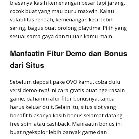
biasanya kasih kemenangan besar tapi jarang,
cocok buat yang mau buru maxwin. Kalau
volatilitas rendah, kemenangan kecil lebih
sering, bagus buat prolong playtime. Pilih yang
sesuai sama gaya dan tujuan kamu main.
Manfaatin Fitur Demo dan Bonus
dari Situs
Sebelum deposit pake OVO kamu, coba dulu
versi demo-nya! Ini cara gratis buat nge-rasain
game, pahamin alur fitur bonusnya, tanpa
harus keluar duit. Selain itu, situs slot yang
bonafit biasanya kasih bonus selamat datang,
free spin, atau cashback. Manfaatin bonus ini
buat ngeksplor lebih banyak game dan