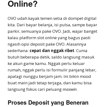
Online?
OVO udah kayak temen setia di dompet digital
kita. Dari bayar belanja, isi pulsa, sampe bayar
parkir, semuanya pake OVO. Jadi, wajar banget
kalau platform slot online yang bagus pasti
ngasih opsi deposit pake OVO. Alasannya
sederhana:
cepat dan nggak ribet
. Cuma
butuh beberapa detik, saldo langsung masuk
ke akun game kamu. Nggak perlu keluar
rumah, nggak perlu isi formulir panjang lebar,
apalagi nunggu berjam-jam. Ini bikin mood
buat main jadi tetap terjaga, dan kamu bisa
langsung fokus cari peluang
maxwin
.
Proses Deposit yang Beneran