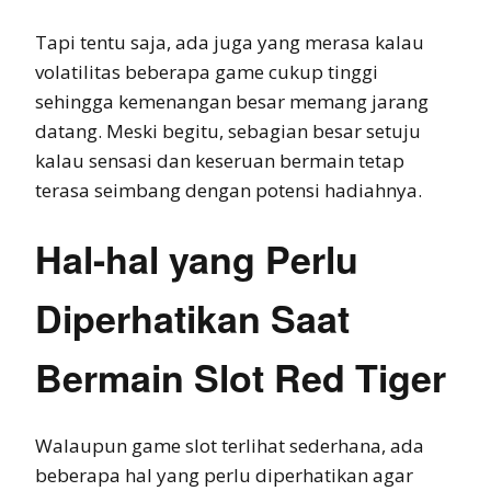
Tapi tentu saja, ada juga yang merasa kalau
volatilitas beberapa game cukup tinggi
sehingga kemenangan besar memang jarang
datang. Meski begitu, sebagian besar setuju
kalau sensasi dan keseruan bermain tetap
terasa seimbang dengan potensi hadiahnya.
Hal-hal yang Perlu
Diperhatikan Saat
Bermain Slot Red Tiger
Walaupun game slot terlihat sederhana, ada
beberapa hal yang perlu diperhatikan agar