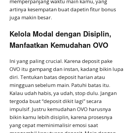
memperpanjang waktu main kamu, yang
artinya kesempatan buat dapetin fitur bonus
juga makin besar.
Kelola Modal dengan Disiplin,
Manfaatkan Kemudahan OVO
Ini yang paling crucial. Karena deposit pake
OVO itu gampang dan instan, kadang bikin lupa
diri. Tentukan batas deposit harian atau
mingguan sebelum main. Patuhi batas itu.
Kalau udah habis, ya udah, stop dulu. Jangan
tergoda buat “deposit dikit lagi” secara
impulsif. Justru kemudahan OVO harusnya
bikin kamu lebih disiplin, karena prosesnya
yang cepat meminimalisir emosi saat