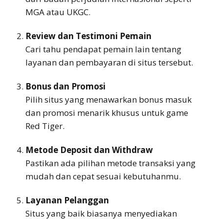
MGA atau UKGC.
Review dan Testimoni Pemain
Cari tahu pendapat pemain lain tentang
layanan dan pembayaran di situs tersebut.
Bonus dan Promosi
Pilih situs yang menawarkan bonus masuk
dan promosi menarik khusus untuk game
Red Tiger.
Metode Deposit dan Withdraw
Pastikan ada pilihan metode transaksi yang
mudah dan cepat sesuai kebutuhanmu.
Layanan Pelanggan
Situs yang baik biasanya menyediakan