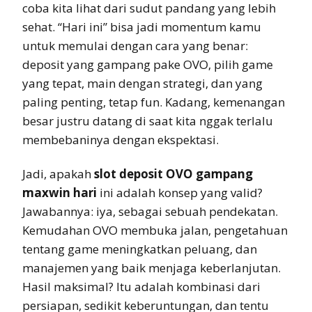
coba kita lihat dari sudut pandang yang lebih
sehat. “Hari ini” bisa jadi momentum kamu
untuk memulai dengan cara yang benar:
deposit yang gampang pake OVO, pilih game
yang tepat, main dengan strategi, dan yang
paling penting, tetap fun. Kadang, kemenangan
besar justru datang di saat kita nggak terlalu
membebaninya dengan ekspektasi.
Jadi, apakah
slot deposit OVO gampang
maxwin hari
ini adalah konsep yang valid?
Jawabannya: iya, sebagai sebuah pendekatan.
Kemudahan OVO membuka jalan, pengetahuan
tentang game meningkatkan peluang, dan
manajemen yang baik menjaga keberlanjutan.
Hasil maksimal? Itu adalah kombinasi dari
persiapan, sedikit keberuntungan, dan tentu