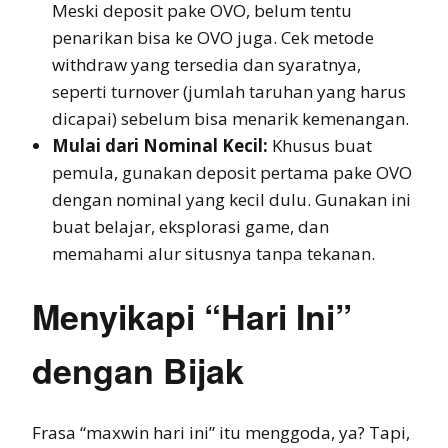
Meski deposit pake OVO, belum tentu
penarikan bisa ke OVO juga. Cek metode
withdraw yang tersedia dan syaratnya,
seperti turnover (jumlah taruhan yang harus
dicapai) sebelum bisa menarik kemenangan.
Mulai dari Nominal Kecil:
Khusus buat
pemula, gunakan deposit pertama pake OVO
dengan nominal yang kecil dulu. Gunakan ini
buat belajar, eksplorasi game, dan
memahami alur situsnya tanpa tekanan.
Menyikapi “Hari Ini”
dengan Bijak
Frasa “maxwin hari ini” itu menggoda, ya? Tapi,