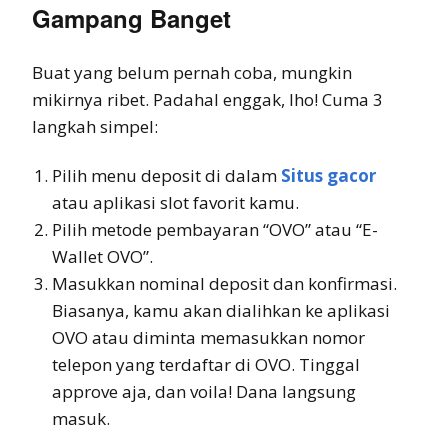
Gampang Banget
Buat yang belum pernah coba, mungkin
mikirnya ribet. Padahal enggak, lho! Cuma 3
langkah simpel:
Pilih menu deposit di dalam
Situs gacor
atau aplikasi slot favorit kamu.
Pilih metode pembayaran “OVO” atau “E-
Wallet OVO”.
Masukkan nominal deposit dan konfirmasi.
Biasanya, kamu akan dialihkan ke aplikasi
OVO atau diminta memasukkan nomor
telepon yang terdaftar di OVO. Tinggal
approve aja, dan voila! Dana langsung
masuk.