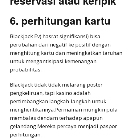
reservasi atau keripik
6. perhitungan kartu
Blackjack Ev( hasrat signifikansi) bisa
perubahan dari negatif ke positif dengan
menghitung kartu dan meningkatkan taruhan
untuk mengantisipasi kemenangan
probabilitas.
Blackjack tidak tidak melarang poster
pengkeliruan, tapi kasino adalah
pertimbangkan langkah-langkah untuk
menghentikannya.Permainan mungkin pula
membalas dendam terhadap apapun
gelandang Mereka percaya menjadi paspor
perhitungan.