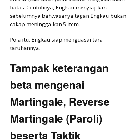
batas. Contohnya, Engkau menyiapkan
sebelumnya bahwasanya tagan Engkau bukan
cakap meninggalkan 5 item.
Pola itu, Engkau siap menguasai tara
taruhannya.
Tampak keterangan
beta mengenai
Martingale, Reverse
Martingale (Paroli)
beserta Taktik