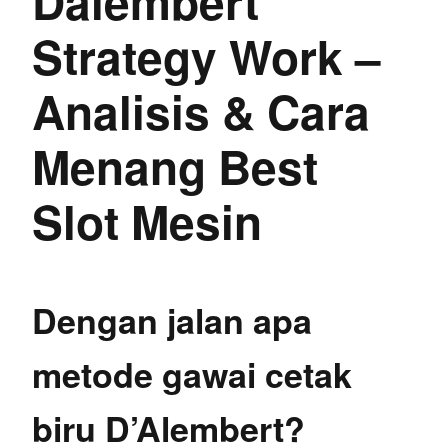
Dalembert
Strategy Work –
Analisis & Cara
Menang Best
Slot Mesin
Dengan jalan apa
metode gawai cetak
biru D’Alembert?