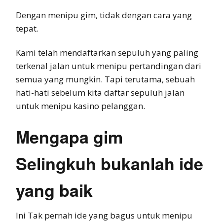
Dengan menipu gim, tidak dengan cara yang
tepat.
Kami telah mendaftarkan sepuluh yang paling
terkenal jalan untuk menipu pertandingan dari
semua yang mungkin. Tapi terutama, sebuah
hati-hati sebelum kita daftar sepuluh jalan
untuk menipu kasino pelanggan.
Mengapa gim
Selingkuh bukanlah ide
yang baik
Ini Tak pernah ide yang bagus untuk menipu