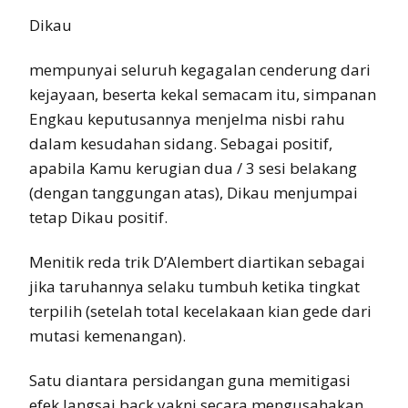
Dikau
mempunyai seluruh kegagalan cenderung dari
kejayaan, beserta kekal semacam itu, simpanan
Engkau keputusannya menjelma nisbi rahu
dalam kesudahan sidang. Sebagai positif,
apabila Kamu kerugian dua / 3 sesi belakang
(dengan tanggungan atas), Dikau menjumpai
tetap Dikau positif.
Menitik reda trik D’Alembert diartikan sebagai
jika taruhannya selaku tumbuh ketika tingkat
terpilih (setelah total kecelakaan kian gede dari
mutasi kemenangan).
Satu diantara persidangan guna memitigasi
efek langsai back yakni secara mengusahakan