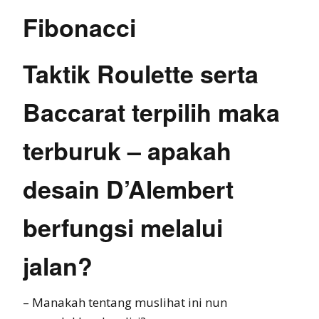
Fibonacci
Taktik Roulette serta
Baccarat terpilih maka
terburuk – apakah
desain D’Alembert
berfungsi melalui
jalan?
– Manakah tentang muslihat ini nun