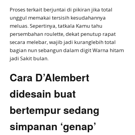
Proses terkait berjuntai di pikiran jika total
unggul memakai tersisih kesudahannya
meluas. Sepertinya, tatkala Kamu tahu
persembahan roulette, dekat penutup rapat
secara melebar, wajib jadi kuranglebih total
bagian nun sebangun dalam digit Warna hitam
jadi Sakit bulan.
Cara D’Alembert
didesain buat
bertempur sedang
simpanan ‘genap’