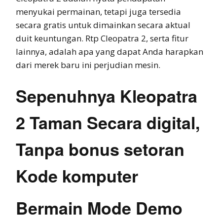
menyukai permainan, tetapi juga tersedia
secara gratis untuk dimainkan secara aktual
duit keuntungan. Rtp Cleopatra 2, serta fitur
lainnya, adalah apa yang dapat Anda harapkan
dari merek baru ini perjudian mesin.
Sepenuhnya Kleopatra
2 Taman Secara digital,
Tanpa bonus setoran
Kode komputer
Bermain Mode Demo