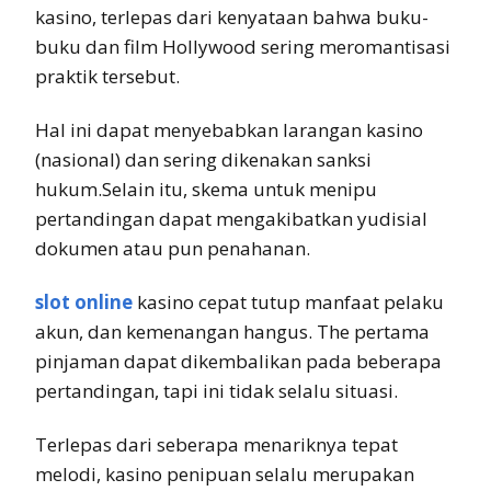
kasino, terlepas dari kenyataan bahwa buku-
buku dan film Hollywood sering meromantisasi
praktik tersebut.
Hal ini dapat menyebabkan larangan kasino
(nasional) dan sering dikenakan sanksi
hukum.Selain itu, skema untuk menipu
pertandingan dapat mengakibatkan yudisial
dokumen atau pun penahanan.
slot online
kasino cepat tutup manfaat pelaku
akun, dan kemenangan hangus. The pertama
pinjaman dapat dikembalikan pada beberapa
pertandingan, tapi ini tidak selalu situasi.
Terlepas dari seberapa menariknya tepat
melodi, kasino penipuan selalu merupakan