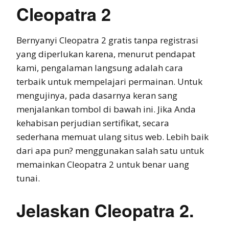
Cleopatra 2
Bernyanyi Cleopatra 2 gratis tanpa registrasi
yang diperlukan karena, menurut pendapat
kami, pengalaman langsung adalah cara
terbaik untuk mempelajari permainan. Untuk
mengujinya, pada dasarnya keran sang
menjalankan tombol di bawah ini. Jika Anda
kehabisan perjudian sertifikat, secara
sederhana memuat ulang situs web. Lebih baik
dari apa pun? menggunakan salah satu untuk
memainkan Cleopatra 2 untuk benar uang
tunai.
Jelaskan Cleopatra 2.