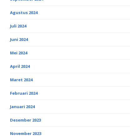
Agustus 2024
Juli 2024
Juni 2024
Mei 2024
April 2024
Maret 2024
Februari 2024
Januari 2024
Desember 2023
November 2023